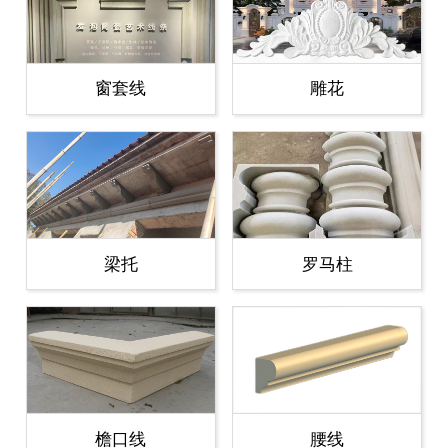
窗套线
雕花
梁托
罗马柱
檐口线
腰线