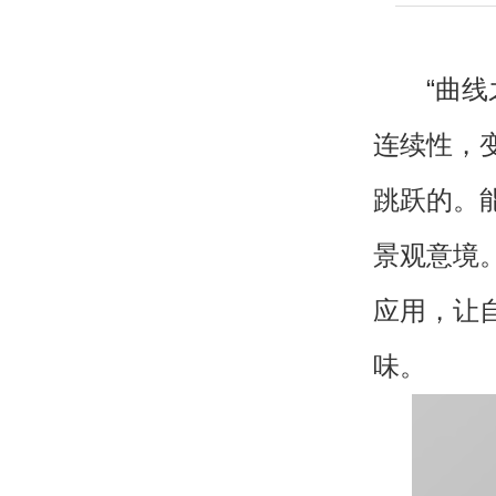
“曲线之
连续性，
跳跃的。
景观意境
应用，让
味。