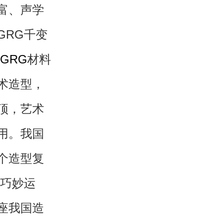
富、声学
GRG千变
GRG
材料
术造型，
顶，艺术
用。我国
个造型复
的巧妙运
座我国造