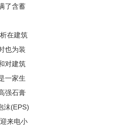
满了含蓄
析在建筑
时也为装
和对建筑
是一家生
高强石膏
沫(EPS)
欢迎来电小