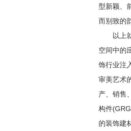
型新颖、
而别致的
以上就是
空间中的
饰行业注
审美艺术
产、销售
构件(GR
的装饰建