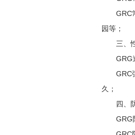
GRC常
园等；
三、性
GRG造
GRC强
久；
四、防
GRG防火
GRC防