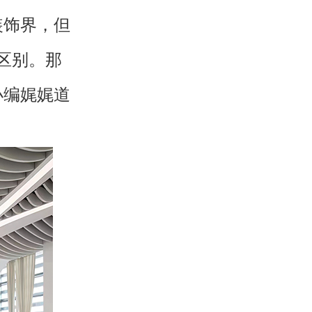
装饰界，但
区别。那
小编娓娓道