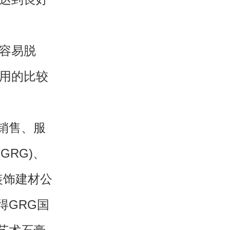
容易脱
条用的比较
销售、服
RG)、
装饰建材公
得GRG国