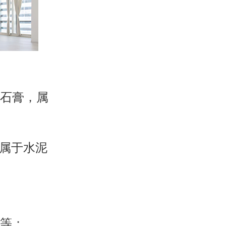
石膏，属
属于水泥
等；