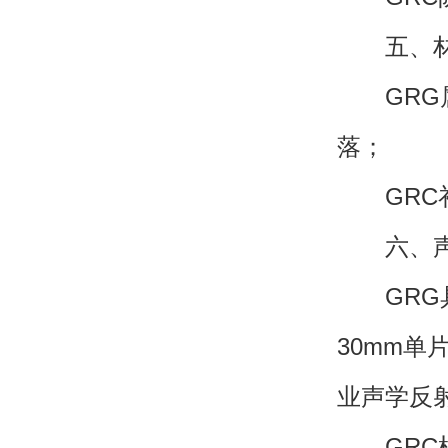
五、材料
GRG属
落；
GRC补
六、声
GRG具
30mm单
业声学反
GRC根