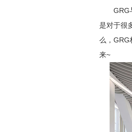
GRG与
是对于很
么，GR
来~