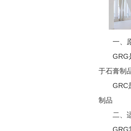
一、原
GRG是
于石膏制
GRC是
制品
二、适
GRG常